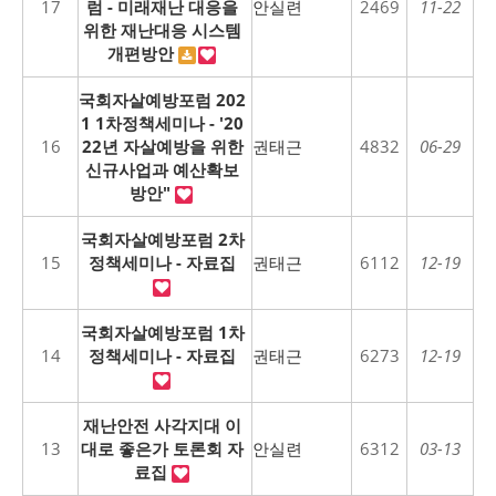
17
럼 - 미래재난 대응을
안실련
2469
11-22
위한 재난대응 시스템
개편방안
국회자살예방포럼 202
1 1차정책세미나 - '20
16
22년 자살예방을 위한
권태근
4832
06-29
신규사업과 예산확보
방안"
국회자살예방포럼 2차
15
정책세미나 - 자료집
권태근
6112
12-19
국회자살예방포럼 1차
14
정책세미나 - 자료집
권태근
6273
12-19
재난안전 사각지대 이
13
대로 좋은가 토론회 자
안실련
6312
03-13
료집