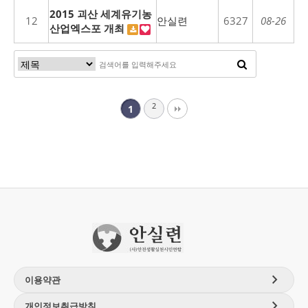
2015 괴산 세계유기농
12
안실련
6327
08-26
산업엑스포 개최
2
1
chevron_right
이용약관
chevron_right
개인정보취급방침