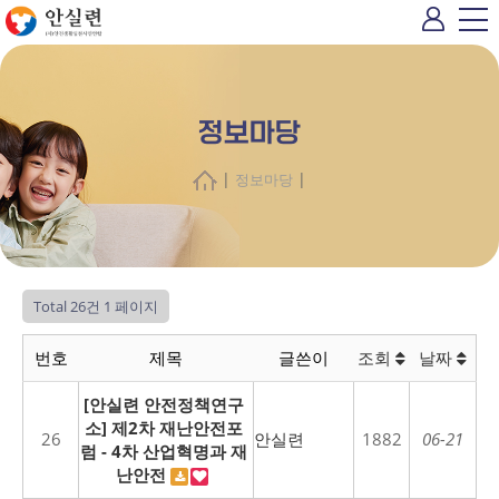
정보마당
|
|
정보마당
Total 26건
1 페이지
번호
제목
글쓴이
조회
날짜
[안실련 안전정책연구
소] 제2차 재난안전포
26
안실련
1882
06-21
럼 - 4차 산업혁명과 재
난안전