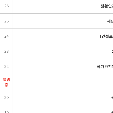
26
생활안전
25
재
24
[건설포
23
22
국가안전대
열람
중
20
19