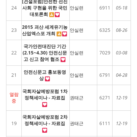
[건설포럼]안전한 선진
24
사회 구현을 위한 국민
안실련
6911
05-18
대토론회
2015 괴산 세계유기농
23
안실련
6325
08-26
산업엑스포 개최
국가안전대진단 기간
22
(2.15~4.30) 안전신문
안실련
7029
03-08
고 신고 참여 협조
안전신문고 홍보동영
21
안실련
6791
04-28
상
국회자살예방포럼 1차
열람
정책세미나 - 자료집
권태근
6271
12-19
중
국회자살예방포럼 2차
19
정책세미나 - 자료집
권태근
6111
12-19