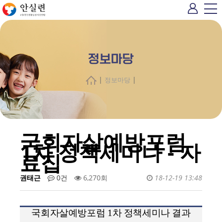
정보마당
|
|
정보마당
국회자살예방포럼
1차 정책세미나 - 자
료집
권태근
0건
6,270회
18-12-19 13:48
국회자살예방포럼
1
차 정책세미나 결과