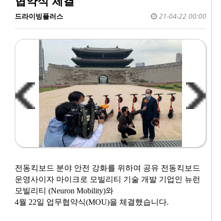
협약식 체결
드라이빙플러스
21-04-22 00:00
전동킥보드 분야 안전 강화를 위하여 공유 전동킥보드
운영사이자 마이크로 모빌리티 기술 개발 기업인 뉴런
모빌리티
와
(Neuron Mobility)
월
일 업무협약식
을 체결했습니다
4
22
(MOU)
.