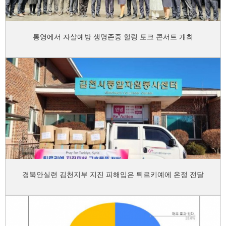
통영에서 자살예방 생명존중 힐링 토크 콘서트 개최
경북안실련 김천지부 지진 피해입은 튀르키예에 온정 전달