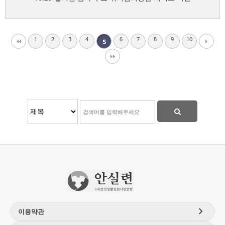
1
2
3
4
6
7
8
9
10
5
chevron_right
이용약관