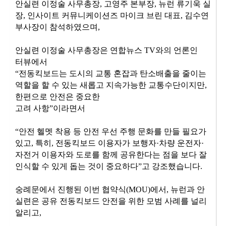
안실련 이정술 사무총장
고영주 본부장
뉴런 류기욱 실
,
,
장
인사이트 커뮤니케이션즈 마이크 브린 대표
김수연
,
,
부사장이 참석하였으며
,
안실련 이정술 사무총장은 연합뉴스
와의 언론인
TV
터
뷰에서
전동킥보드는 도시의 교통 혼잡과 탄소배출을 줄이는
“
역할을 할 수 있는 새롭고 지속가능한 교통수단이지만
,
한편으로 안전은 중요한
고려 사항
이라면서
”
안전 헬멧 착용 등 안전 우선 주행 문화를 만들 필요가
“
있고
특히
전동킥보드 이용자가 보행자
차량 운전자
,
,
·
·
자전거 이용자와 도로를 함께 공유한다는 점을 보다 잘
인식할 수 있게 돕는 것이 중요하다
고 강조했습니다
”
.
숭례문에서 진행된 이번 협약식
에서
뉴런과 안
(MOU)
,
실련은 공유 전동킥보드 안전을 위한 모범 사례를 널리
알리고
,