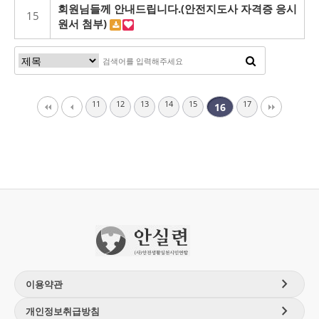
회원님들께 안내드립니다.(안전지도사 자격증 응시
15
원서 첨부)
11
12
13
14
15
17
16
chevron_right
이용약관
chevron_right
개인정보취급방침