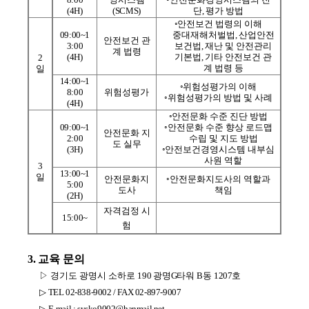
(4H)
(SCMS)
단
,
평가 방법
◦
안전보건 법령의 이해
09:00~1
중대재해처벌법
,
산업안전
안전보건 관
3:00
보건법
,
재난 및 안전관리
계 법령
(4H)
기본법
,
기타 안전보건 관
2
계 법령 등
일
14:00~1
◦
위험성평가의 이해
8:00
위험성평가
◦
위험성평가의 방법 및 사례
(4H)
◦
안전문화 수준 진단 방법
09:00~1
◦
안전문화 수준 향상 로드맵
안전문화 지
2:00
수립 및 지도 방법
도 실무
(3H)
◦
안전보건경영시스템 내부심
사원 역할
3
13:00~1
일
안전문화지
◦
안전문화지도사의 역할과
5:00
도사
책임
(2H)
자격검정 시
15:00~
험
3.
교육 문의
▷ 경기도 광명시 소하로
190
광명
G
타워
B
동
1207
호
▷
TEL 02-838-9002 / FAX 02-897-9007
▷
E-mail :
sysko9002@hanmail.net