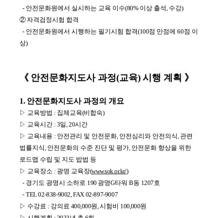
- 안전문화원에서 실시하는 교육 이수
(80%
이상 출석
,
수강
)
②
자격검정시험 합격
- 안전문화원에서 시행하는 필기시험 합격
(100
점 만점에
60
점 이
상
)
《
안전문화지도사 과정
교육
시행 계획
》
(
)
1.
안전문화지도사 과정의 개요
▷ 교육방법
:
집체교육
(
비합숙
)
▷ 교육시간
: 3
일
, 20
시간
▷
교육내용
:
안전관리 및 안전문화
,
안전심리와 안전의식
,
관련
법률지식
,
안전문화의 수준 진단 및 평가
,
안전문화 향상을 위한
로드맵 수립 및 지도 밥법 등
▷ 교육장소
:
광명 교육장
(
www.sok.or.kr/
)
- 경기도 광명시 소하로
190
광명
G
타워
B
동
1207
호
-
TEL 02-838-9002, FAX 02-897-9007
▷ 수강료
:
강의료
400,000
원
,
시험비
100,000
원
▷ 시행계획
: 2023
년 총
6
회