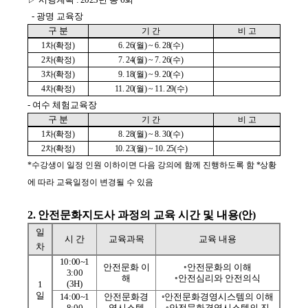
- 광명 교육장
구 분
기 간
비 고
1
차
(
확정
)
6. 26(
월
) ~ 6. 28(
수
)
2
차
(
확정
)
7. 24(
월
) ~ 7. 26(
수
)
3
차
(
확정
)
9. 18(
월
) ~ 9. 20(
수
)
4
차
(
확정
)
11. 20(
월
) ~ 11. 29(
수
)
- 여수 체험교육장
구 분
기 간
비 고
1
차
(
확정
)
8. 28(
월
) ~ 8. 30(
수
)
2
차
(
확정
)
10. 23(
월
) ~ 10. 25(
수
)
*
수강생이 일정 인원 이하이면 다음 강의에 함께 진행하도록 함
*
상황
에 따라 교육일정이 변경될 수 있음
2.
안전문화지도사 과정의 교육 시간 및 내용
(
안
)
일
시 간
교육과목
교육 내용
차
10:00~1
안전문화 이
◦
안전문화의 이해
3:00
해
◦
안전심리와 안전의식
(3H)
1
일
14:00~1
안전문화경
◦
안전문화경영시스템의 이해
8:00
영시스템
◦
안전문화경영시스템의 진