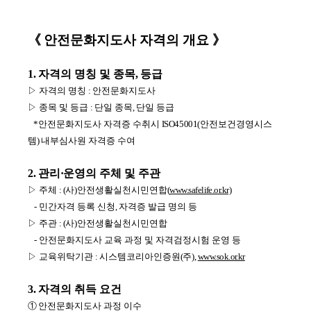
《
안전문화지도사 자격의 개요
》
1.
자격의 명칭 및 종목
,
등급
▷ 자격의 명칭
:
안전문화지도사
▷ 종목 및 등급
:
단일 종목
,
단일 등급
안전문화지도사 자격증 수취시
안전보건경영시스
*
ISO45001(
템
내부심사원 자격증 수여
)
2.
관리
·
운영의 주체 및 주관
▷ 주체
: (
사
)
안전생활실천시민연합
(
www.safelife.or.kr)
- 민간자격 등록 신청
,
자격증 발급 명의 등
▷ 주관
: (
사
)
안전생활실천시민연합
- 안전문화지도사 교육 과정 및 자격검정시험 운영 등
▷ 교육위탁기관
:
시스템코리아인증원
(
주
),
www.sok.or.kr
3.
자격의 취득 요건
①
안전문화지도사 과정 이수