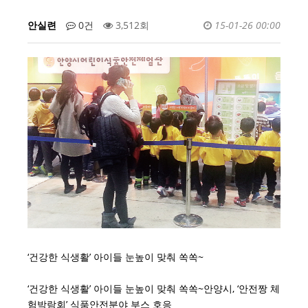
안실련
0건
3,512회
15-01-26 00:00
‘건강한 식생활’ 아이들 눈높이 맞춰 쏙쏙~
‘건강한 식생활’ 아이들 눈높이 맞춰 쏙쏙~안양시, ‘안전짱 체
험박람회’ 식품안전분야 부스 호응