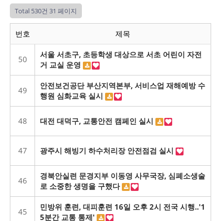
Total 530건
31 페이지
번호
제목
서울 서초구, 초등학생 대상으로 서초 어린이 자전
50
거 교실 운영
안전보건공단 부산지역본부, 서비스업 재해예방 수
49
행원 심화교육 실시
48
대전 대덕구, 교통안전 캠페인 실시
47
광주시 해빙기 하수처리장 안전점검 실시
경북안실련 문경지부 이동영 사무국장, 심폐소생술
46
로 소중한 생명을 구했다
민방위 훈련, 대피훈련 16일 오후 2시 전국 시행..'1
45
5분간 교통 통제'