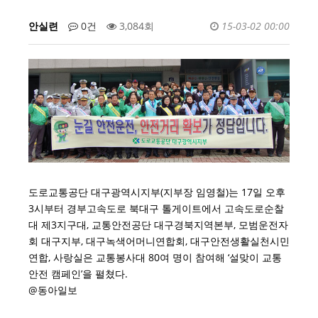
안실련
0건
3,084회
15-03-02 00:00
도로교통공단 대구광역시지부(지부장 임영철)는 17일 오후
3시부터 경부고속도로 북대구 톨게이트에서 고속도로순찰
대 제3지구대, 교통안전공단 대구경북지역본부, 모범운전자
회 대구지부, 대구녹색어머니연합회, 대구안전생활실천시민
연합, 사랑실은 교통봉사대 80여 명이 참여해 ‘설맞이 교통
안전 캠페인’을 펼쳤다.
@동아일보