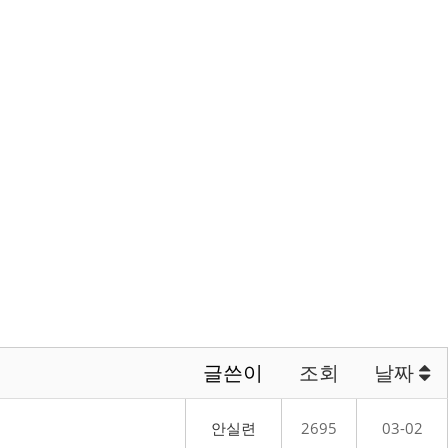
글쓴이
조회
날짜
안실련
2695
03-02