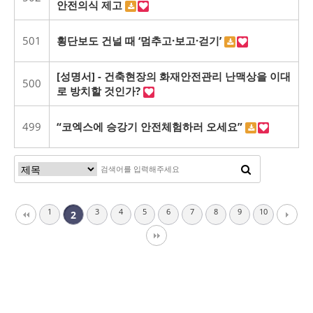
안전의식 제고
501
횡단보도 건널 때 ‘멈추고·보고·걷기’
[성명서] - 건축현장의 화재안전관리 난맥상을 이대
500
로 방치할 것인가?
499
“코엑스에 승강기 안전체험하러 오세요”
1
3
4
5
6
7
8
9
10
2