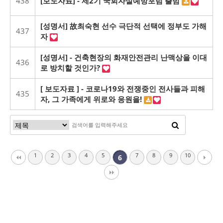
438
[보도자료] - 제2기 국회자살예방포럼 출범
[성명서] 故최숙현 선수 극단적 선택에 정부도 가해
437
자
[성명서] - 건축현장의 화재안전관리 난맥상을 이대
436
로 방치할 것인가?
[ 보도자료 ] - 코로나19와 전쟁중인 전사들과 피해
435
자, 그 가족에게 위로와 응원을!
1
2
3
4
5
7
8
9
10
6