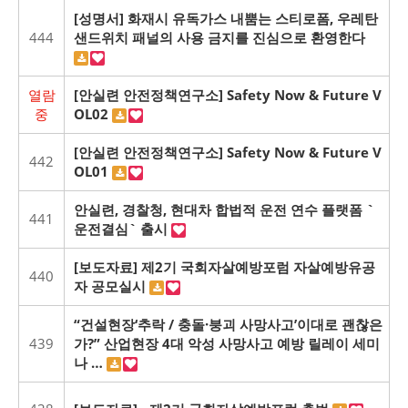
[성명서] 화재시 유독가스 내뿜는 스티로폼, 우레탄
444
샌드위치 패널의 사용 금지를 진심으로 환영한다
열람
[안실련 안전정책연구소] Safety Now & Future V
중
OL02
[안실련 안전정책연구소] Safety Now & Future V
442
OL01
안실련, 경찰청, 현대차 합법적 운전 연수 플랫폼 `
441
운전결심` 출시
[보도자료] 제2기 국회자살예방포럼 자살예방유공
440
자 공모실시
“건설현장‘추락 / 충돌·붕괴 사망사고’이대로 괜찮은
439
가?” 산업현장 4대 악성 사망사고 예방 릴레이 세미
나 …