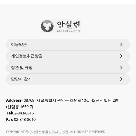
chevron_right
이용약관
chevron_right
개인정보취급방침
chevron_right
정관 및 규정
chevron_right
담당자 찾기
Address
(08769) 서울특별시 관악구 조원로10길 45 광신빌딩 2층
(신림동 1659-7)
Tel
02-843-8616
Fax
02-843-8610
COPYRIGHT ⓒ (사)안전생활실천시민연합. ALL RIGHTS RESERVED.