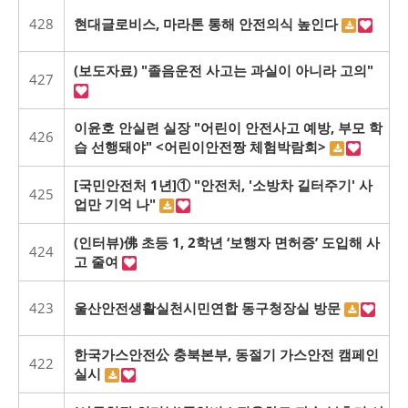
428
현대글로비스, 마라톤 통해 안전의식 높인다
(보도자료) "졸음운전 사고는 과실이 아니라 고의"
427
이윤호 안실련 실장 "어린이 안전사고 예방, 부모 학
426
습 선행돼야" <어린이안전짱 체험박람회>
[국민안전처 1년]① "안전처, '소방차 길터주기' 사
425
업만 기억 나"
(인터뷰)佛 초등 1, 2학년 ‘보행자 면허증’ 도입해 사
424
고 줄여
423
울산안전생활실천시민연합 동구청장실 방문
한국가스안전公 충북본부, 동절기 가스안전 캠페인
422
실시