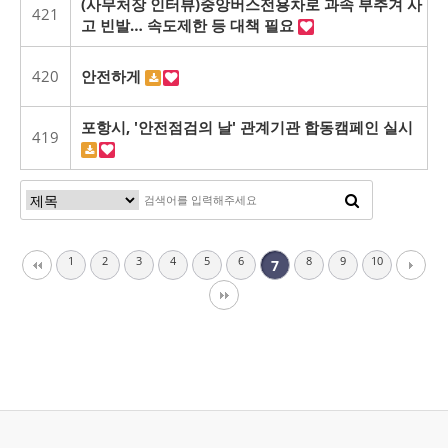
(사무처장 인터뷰)중앙버스전용차로 과속 부추겨 사
421
고 빈발… 속도제한 등 대책 필요
420
안전하게
포항시, '안전점검의 날' 관계기관 합동캠페인 실시
419
1
2
3
4
5
6
8
9
10
7