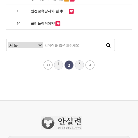
15
안전교육강사가 된 후.....
14
폴리놀이터예약
1
3
2