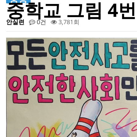
중학교 그림 4번
안실련
0건
3,781회