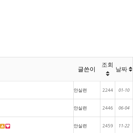
조회
글쓴이
날짜
안실련
2244
01-10
안실련
2446
06-04
안실련
2459
11-22