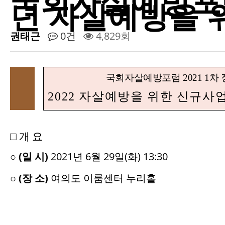
국회자살예방포럼 
년 자살예방을 
권태근
0건
4,829회
국회자살예방포럼
2021 1
차
2022
자살예방을 위한 신규사업
□
개 요
(
)
2021
6
29
(
) 13:30
○
일 시
년
월
일
화
(
)
○
장 소
여의도 이룸센터 누리홀