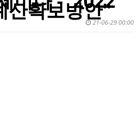
나 - '2022
예산확보방안"
21-06-29 00:00