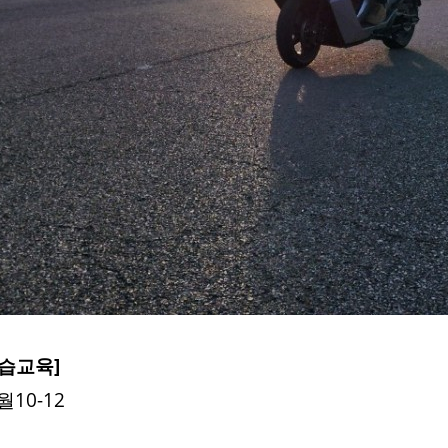
습교육]
3월10-12