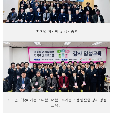
2026년 이사회 및 정기총회
2026년 「찾아가는 ＇나봄 · 너봄 · 우리봄 ＇생명존중 강사 양성
교육」