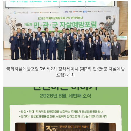
국회자살예방포럼 ’26 제2차 정책세미나 (제2회 민·관·군 자살예방
포럼) 개최