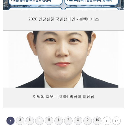
2026 안전실천 국민캠페인 - 블랙아이스
이달의 회원 - [경북] 박금희 회원님
2
3
4
5
6
7
8
9
10
1