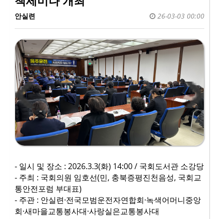
책세미나 개최
안실련
26-03-03 00:00
- 일시 및 장소 : 2026.3.3(화) 14:00 / 국회도서관 소강당
- 주최 : 국회의원 임호선(민, 충북증평진천음성, 국회교
통안전포럼 부대표)
- 주관 : 안실련·전국모범운전자연합회·녹색어머니중앙
회·새마을교통봉사대·사랑실은교통봉사대