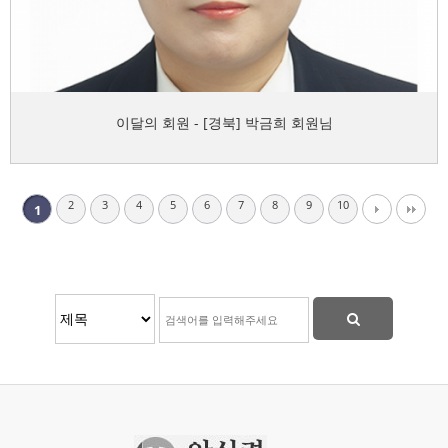
이달의 회원 - [경북] 박금희 회원님
2
3
4
5
6
7
8
9
10
1