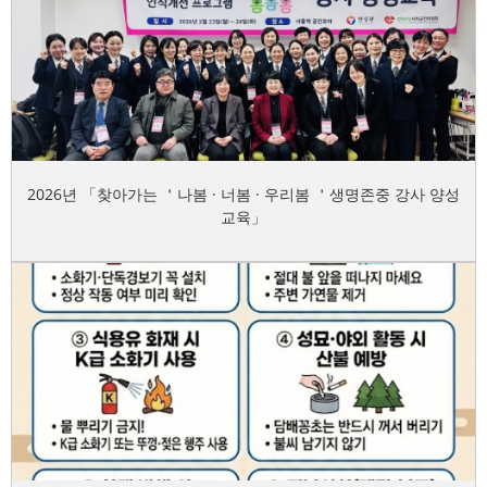
2026년 「찾아가는 ＇나봄 · 너봄 · 우리봄 ＇생명존중 강사 양성
교육」