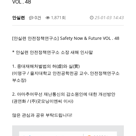
VOL . 48
안실련
0건
1,871회
25-01-03 14:43
[안실련 안전정책연구소] Safety Now & Future VOL . 48
* 안실련 안전정책연구소 소장 새해 인사말
1. 중대재해처벌법의 허(虛)와 실(實)
(이명구 / 을지대학교 안전공학전공 교수, 안전정책연구소
부소장)
2. 아마추어무선 재난통신의 감소원인에 대한 개선방안
(권연화 / (주)굿모닝이엔씨 이사)
많은 관심과 공유 부탁드립니다!