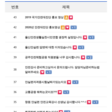
번호
제목
43
2019 국가안전대진단 홍보 영상
42
2020년 안전대진단 홍보영상
+ 1
41
울산안전생활실천시민연합 굉장히 실망입니다.
+ 1
40
울산안실련 답변에 대한 이의있습니다.
+ 1
39
공주안전체험공원 직원분들 너무 감사합니다.
+ 2
안전강사 준비하고싶어서 문의드립니다. 담당자님준비하는법
38
알려주세요.
+ 1
37
안실련자격증시험날짜가있는지요
+ 1
36
교통공원 뭐하는곳이죠???
+ 1
35
창원 안실련 안전교육강사 선생님 감사합니다 ^^~!
+ 1
34
회원탈퇴 어떻게 하는지요?