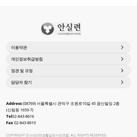
chevron_right
이용약관
chevron_right
개인정보취급방침
chevron_right
정관 및 규정
chevron_right
담당자 찾기
Address
(08769) 서울특별시 관악구 조원로10길 45 광신빌딩 2층
(신림동 1659-7)
Tel
02-843-8616
Fax
02-843-8610
COPYRIGHT ⓒ (사)안전생활실천시민연합. ALL RIGHTS RESERVED.