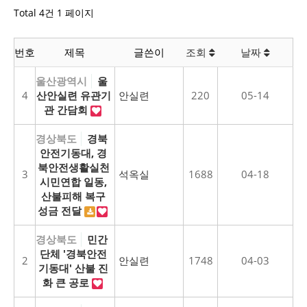
Total 4건
1 페이지
번호
제목
글쓴이
조회
날짜
울산광역시
울
4
산안실련 유관기
안실련
220
05-14
관 간담회
경상북도
경북
안전기동대, 경
북안전생활실천
3
석옥실
1688
04-18
시민연합 일동,
산불피해 복구
성금 전달
경상북도
민간
단체 '경북안전
2
안실련
1748
04-03
기동대' 산불 진
화 큰 공로