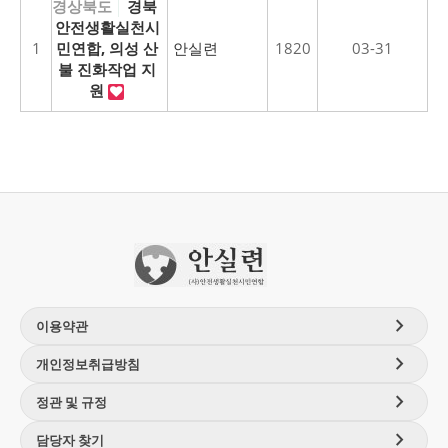
경상북도
경북
안전생활실천시
1
민연합, 의성 산
안실련
1820
03-31
불 진화작업 지
원
chevron_right
이용약관
chevron_right
개인정보취급방침
chevron_right
정관 및 규정
chevron_right
담당자 찾기